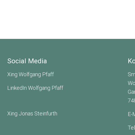
Social Media
Ko
Xing Wolfgang Pfaff
Sm
Wo
LinkedIn Wolfgang Pfaff
Ga
74
Xing Jonas Steinfurth
E-M
LinkedIn Jonas Steinfurth
Te