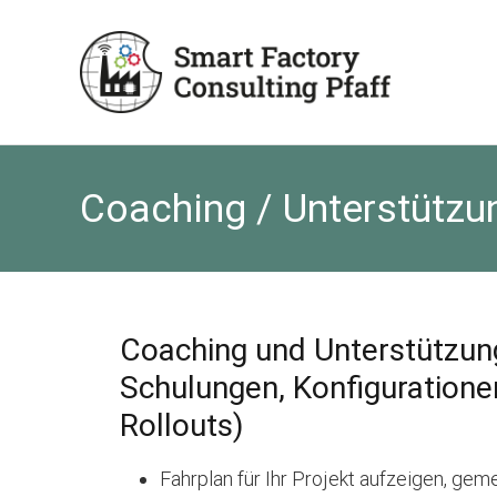
Skip to main content
Skip to header right navigation
Skip to site footer
MES - ERP - Beratung aus Mosbach
Smart-Factory-Consulting
Coaching / Unterstütz
Coaching und Unterstützun
Schulungen, Konfiguratione
Rollouts)
Fahrplan für Ihr Projekt aufzeigen, ge